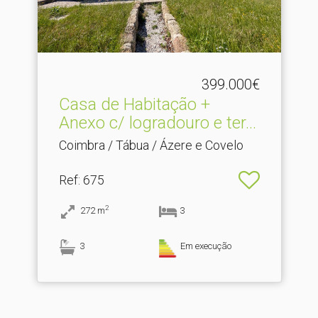
399.000€
Casa de Habitação +
Anexo c/ logradouro e ter.​..
Coimbra / Tábua / Ázere e Covelo
Ref
: 675
2
272
m
3
3
Em execução