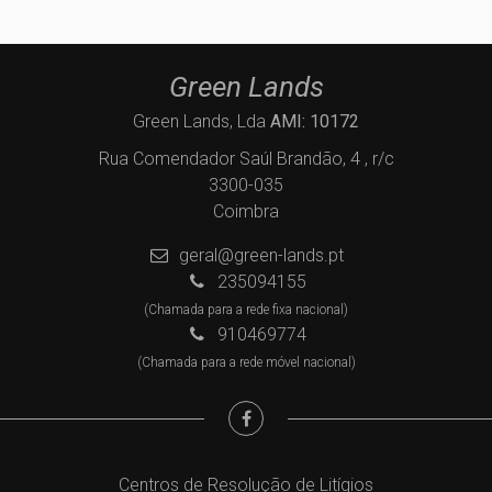
Green Lands
Green Lands, Lda
AMI: 10172
Rua Comendador Saúl Brandão, 4 , r/c
3300-035
Coimbra
geral@green-lands.pt
235094155
(Chamada para a rede fixa nacional)
910469774
(Chamada para a rede móvel nacional)
Centros de Resolução de Litígios