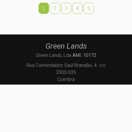
2
3
4
1
5
Green Lands
Green Lands, Lda
AMI: 10172
Rua Comendador Saúl Brandão, 4 , r/c
3300-035
Coimbra
geral@green-lands.pt
235094155
(Chamada para a rede fixa nacional)
910469774
(Chamada para a rede móvel nacional)