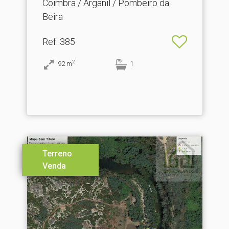
Coimbra / Arganil / Pombeiro da
Beira
Ref
: 385
2
92
m
1
Terreno
Venda