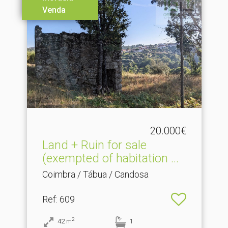
Venda
20.000€
Land + Ruin for sale
(exempted of habitation .​..
Coimbra / Tábua / Candosa
Ref
: 609
2
42
m
1