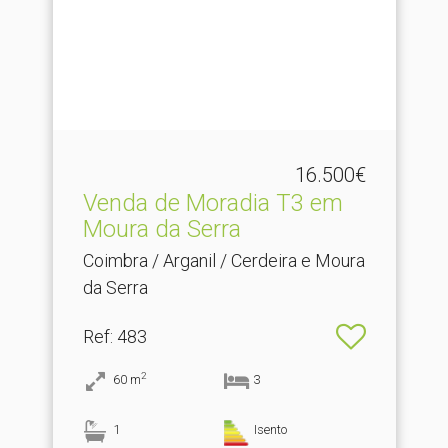
16.500€
Venda de Moradia T3 em
Moura da Serra
Coimbra / Arganil / Cerdeira e Moura
da Serra
Ref
: 483
2
60
m
3
1
Isento