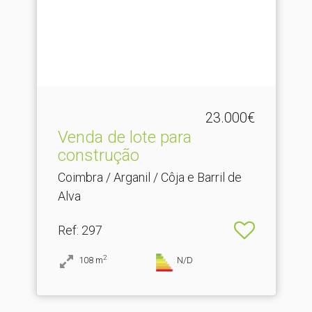
23.000€
Venda de lote para
construção
Coimbra / Arganil / Côja e Barril de
Alva
Ref
: 297
2
108
m
N/D