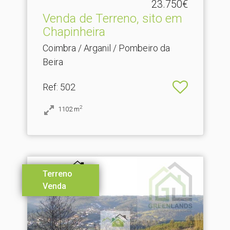
23.750€
Venda de Terreno, sito em
Chapinheira
Coimbra / Arganil / Pombeiro da
Beira
Ref
: 502
2
1102
m
Terreno
Venda