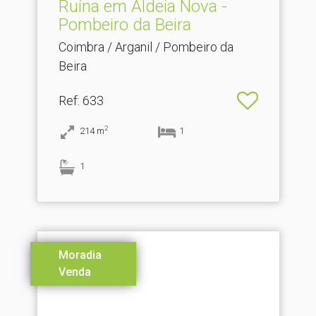
Ruína em Aldeia Nova -
Pombeiro da Beira
Coimbra / Arganil / Pombeiro da
Beira
Ref
: 633
2
214
m
1
1
Moradia
Venda