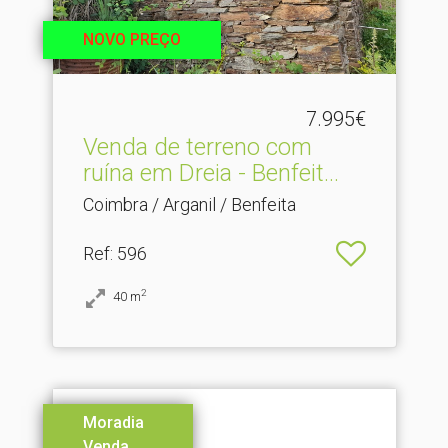
NOVO PREÇO
7.995€
Venda de terreno com
ruína em Dreia - Benfeit.​..
Coimbra / Arganil / Benfeita
Ref
: 596
2
40
m
Moradia
Venda