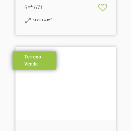
Ref
: 671
2
20631.4
m
Terreno
Venda