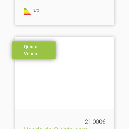
N/D
Quinta
Venda
21.000€