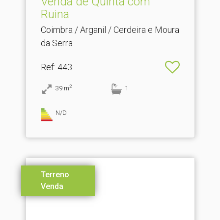
Venda de Quinta com
Ruina
Coimbra / Arganil / Cerdeira e Moura
da Serra
Ref
: 443
2
39
m
1
N/D
Terreno
Venda