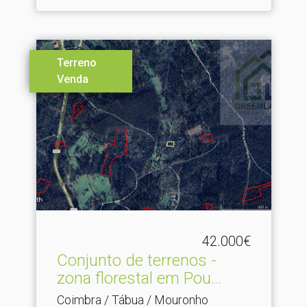
Terreno
Venda
42.000€
Conjunto de terrenos -
zona florestal em Pou.​..
Coimbra / Tábua / Mouronho