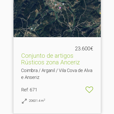
23.600€
Conjunto de artigos
Rústicos zona Anceriz
Coimbra / Arganil / Vila Cova de Alva
e Anseriz
Ref
: 671
2
20631.4
m