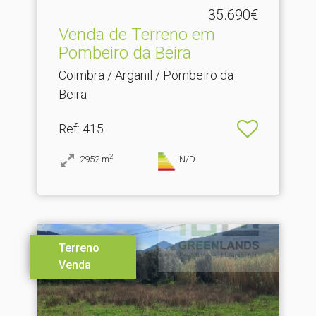
35.690€
Venda de Terreno em
Pombeiro da Beira
Coimbra / Arganil / Pombeiro da
Beira
Ref
: 415
2
2952
m
N/D
Terreno
Venda