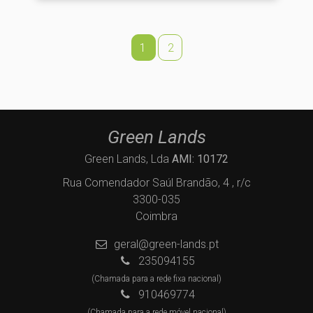
1
2
Green Lands
Green Lands, Lda
AMI: 10172
Rua Comendador Saúl Brandão, 4 , r/c
3300-035
Coimbra
geral@green-lands.pt
235094155
(Chamada para a rede fixa nacional)
910469774
(Chamada para a rede móvel nacional)