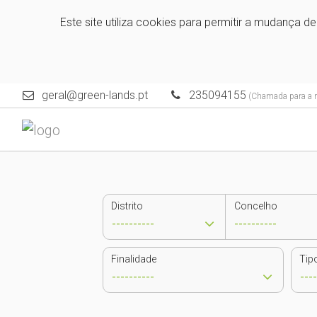
Este site utiliza cookies para permitir a mudança d
geral@green-lands.pt
235094155
(Chamada para a re
Distrito
Concelho
Finalidade
Tip