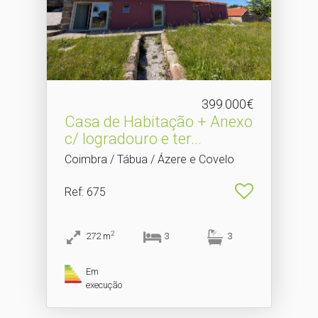
399.000€
Casa de Habitação + Anexo
c/ logradouro e ter.​..
Coimbra / Tábua / Ázere e Covelo
Ref
: 675
2
272
m
3
3
Em
execução