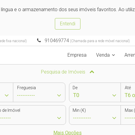
e língua e o armazenamento dos seus imóveis favoritos. Ao utili
Entendi
910469774
de fixa nacional)
(Chamada para a rede móvel nacional)
Empresa
Venda
Arre
Pesquisa de Imóveis
Freguesia
De
Até
o de Imóvel
Min (€)
Max (
Mais Opções