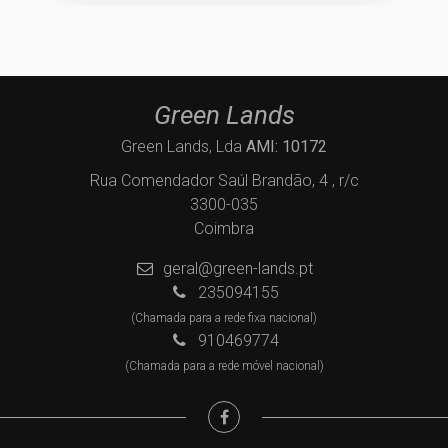
Green Lands
Green Lands, Lda
AMI: 10172
Rua Comendador Saúl Brandão, 4 , r/c
3300-035
Coimbra
geral@green-lands.pt
235094155
(Chamada para a rede fixa nacional)
910469774
(Chamada para a rede móvel nacional)