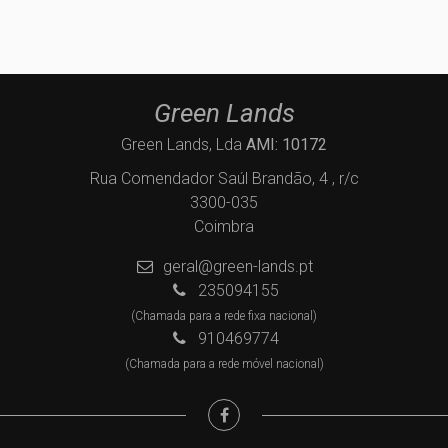
Green Lands
Green Lands, Lda
AMI: 10172
Rua Comendador Saúl Brandão, 4 , r/c
3300-035
Coimbra
geral@green-lands.pt
235094155
(Chamada para a rede fixa nacional)
910469774
(Chamada para a rede móvel nacional)