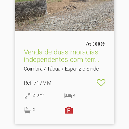
76.000€
Venda de duas moradias
independentes com terr.​..
Coimbra / Tábua / Espariz e Sinde
Ref
: 717MM
2
210
m
4
2