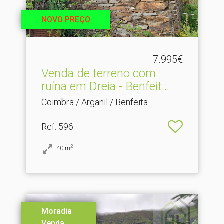
NOVO PREÇO
7.995€
Venda de terreno com
ruína em Dreia - Benfeit.​..
Coimbra / Arganil / Benfeita
Ref
: 596
2
40
m
Moradia
Venda