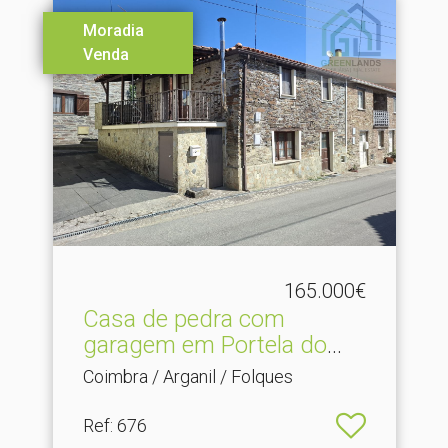
Moradia
Venda
165.000€
Casa de pedra com
garagem em Portela do
Alque.​..
Coimbra / Arganil / Folques
Ref
: 676