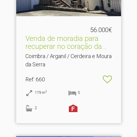
56.000€
Venda de moradia para
recuperar no coração da.​..
Coimbra / Arganil / Cerdeira e Moura
da Serra
Ref
: 660
2
179
m
5
2