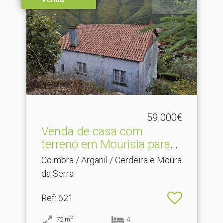
59.000€
Venda de casa com
terreno em Mourisia para
re.​..
Coimbra / Arganil / Cerdeira e Moura
da Serra
Ref
: 621
2
72
m
4