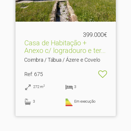
399.000€
Casa de Habitação +
Anexo c/ logradouro e ter.​..
Coimbra / Tábua / Ázere e Covelo
Ref
: 675
2
272
m
3
3
Em execução