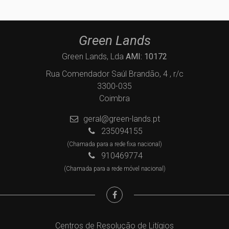
Green Lands
Green Lands, Lda
AMI: 10172
Rua Comendador Saúl Brandão, 4 , r/c
3300-035
Coimbra
geral@green-lands.pt
235094155
(Chamada para a rede fixa nacional)
910469774
(Chamada para a rede móvel nacional)
Centros de Resolução de Litígios