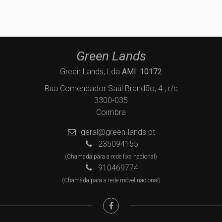
Green Lands
Green Lands, Lda
AMI: 10172
Rua Comendador Saúl Brandão, 4 , r/c
3300-035
Coimbra
geral@green-lands.pt
235094155
(Chamada para a rede fixa nacional)
910469774
(Chamada para a rede móvel nacional)