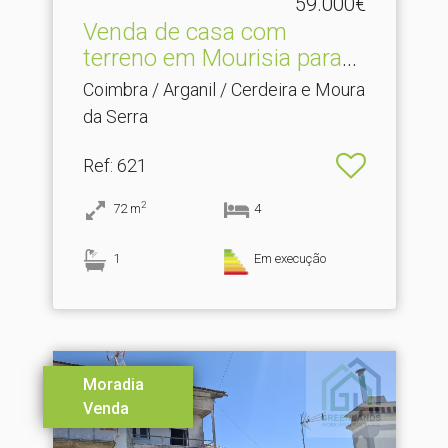
59.000€
Venda de casa com
terreno em Mourisia para
re.​..
Coimbra / Arganil / Cerdeira e Moura
da Serra
Ref
: 621
2
72
m
4
1
Em execução
Moradia
Venda