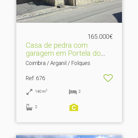
165.000€
Casa de pedra com
garagem em Portela do
Alque.​..
Coimbra / Arganil / Folques
Ref
: 676
2
140
m
2
2