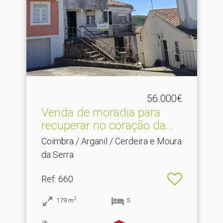
56.000€
Venda de moradia para
recuperar no coração da.​..
Coimbra / Arganil / Cerdeira e Moura
da Serra
Ref
: 660
2
179
m
5