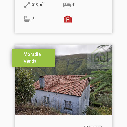
2
210
m
4
2
Moradia
Venda