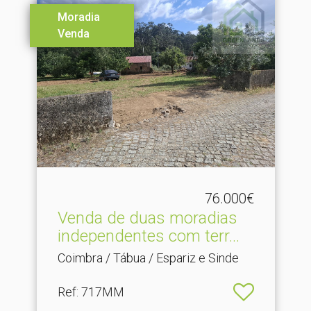
Moradia
Venda
76.000€
Venda de duas moradias
independentes com terr.​..
Coimbra / Tábua / Espariz e Sinde
Ref
: 717MM