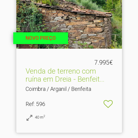
NOVO PREÇO
7.995€
Venda de terreno com
ruína em Dreia - Benfeit.​..
Coimbra / Arganil / Benfeita
Ref
: 596
2
40
m