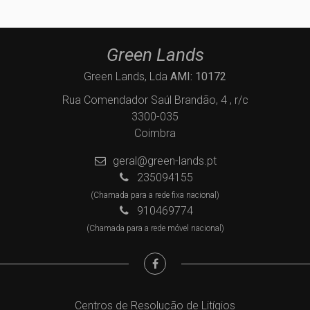
Green Lands
Green Lands, Lda
AMI: 10172
Rua Comendador Saúl Brandão, 4 , r/c
3300-035
Coimbra
geral@green-lands.pt
235094155
(Chamada para a rede fixa nacional)
910469774
(Chamada para a rede móvel nacional)
Centros de Resolução de Litígios