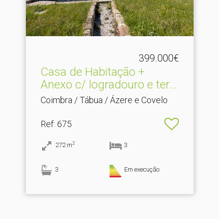
399.000€
Casa de Habitação +
Anexo c/ logradouro e ter.​..
Coimbra / Tábua / Ázere e Covelo
Ref
: 675
2
272
m
3
3
Em execução