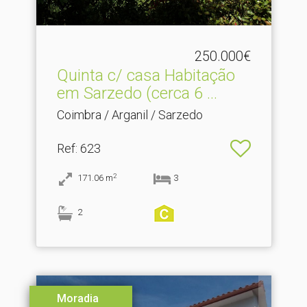
250.000€
Quinta c/ casa Habitação
em Sarzedo (cerca 6 .​..
Coimbra / Arganil / Sarzedo
Ref
: 623
2
171.06
m
3
2
Moradia