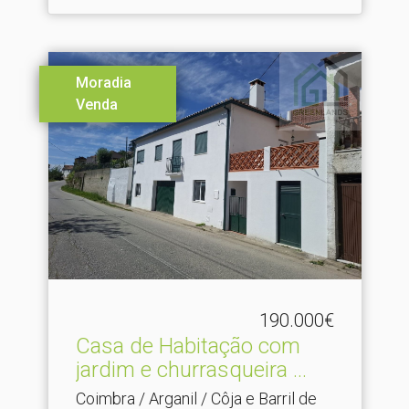
Moradia
Venda
190.000€
Casa de Habitação com
jardim e churrasqueira .​..
Coimbra / Arganil / Côja e Barril de