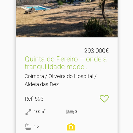
293.000€
Quinta do Pereiro – onde a
tranquilidade mode.​..
Coimbra / Oliveira do Hospital /
Aldeia das Dez
Ref
: 693
2
133
m
3
1,5