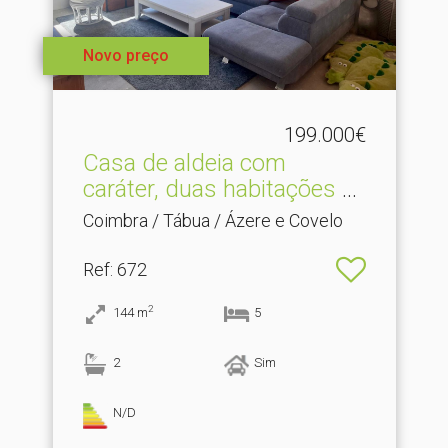
Novo preço
199.000€
Casa de aldeia com
caráter, duas habitações s.​
..
Coimbra / Tábua / Ázere e Covelo
Ref
: 672
2
144
m
5
2
Sim
N/D