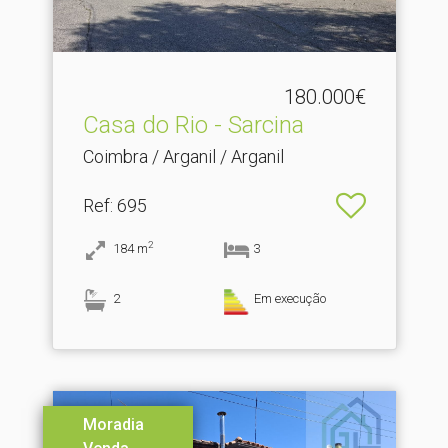
180.000€
Casa do Rio - Sarcina
Coimbra / Arganil / Arganil
Ref
: 695
2
184
m
3
2
Em execução
Moradia