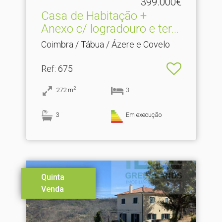
399.000€
Casa de Habitação +
Anexo c/ logradouro e ter.​..
Coimbra / Tábua / Ázere e Covelo
Ref
: 675
2
272
m
3
3
Em execução
Quinta
Venda