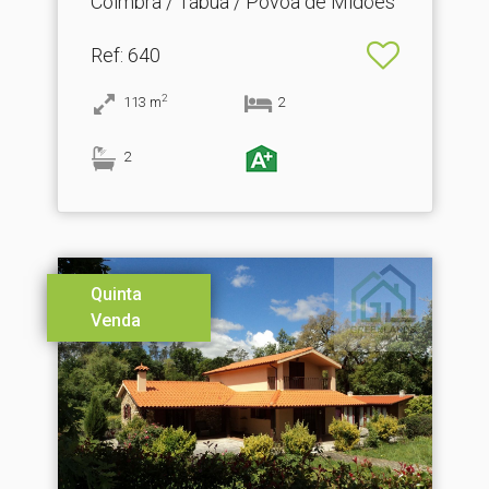
Coimbra / Tábua / Póvoa de Midões
Ref
: 640
2
113
m
2
2
Quinta
Venda