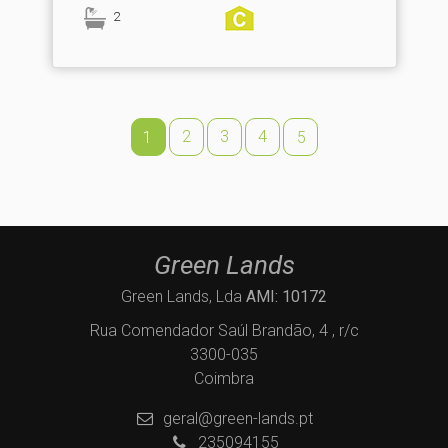
2
2
3
4
1
5
Green Lands
Green Lands, Lda
AMI: 10172
Rua Comendador Saúl Brandão, 4 , r/c
3300-035
Coimbra
geral@green-lands.pt
235094155