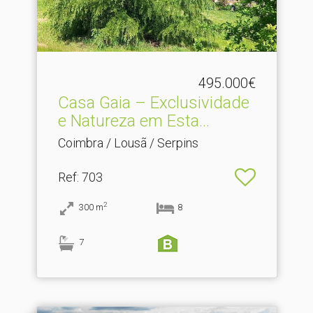
495.000€
Casa Gaia – Exclusividade
e Natureza em Esta.​..
Coimbra / Lousã / Serpins
Ref
: 703
2
300
m
8
7