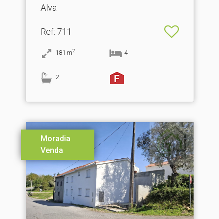
Alva
Ref
: 711
2
181
m
4
2
Moradia
Venda