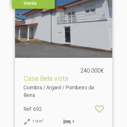
Venda
240.000€
Casa Bela vista
Coimbra / Arganil / Pombeiro da
Beira
Ref
: 692
2
114
m
4