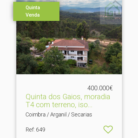
Quinta
Venda
400.000€
Quinta dos Gaios, moradia
T4 com terreno, iso.​..
Coimbra / Arganil / Secarias
Ref
: 649