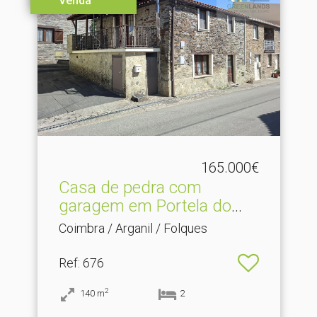
Venda
165.000€
Casa de pedra com
garagem em Portela do
Alque.​..
Coimbra / Arganil / Folques
Ref
: 676
2
140
m
2