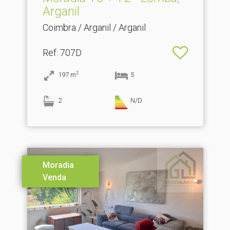
Arganil
Coimbra / Arganil / Arganil
Ref
: 707D
2
197
m
5
2
N/D
Moradia
Venda