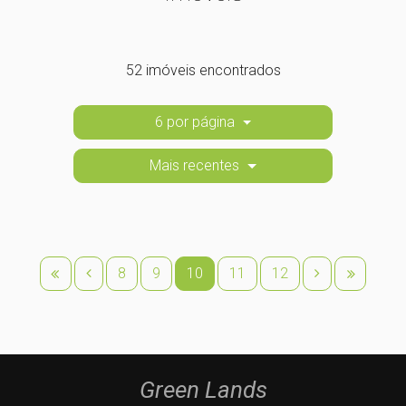
52 imóveis encontrados
6 por página
Mais recentes
8
9
10
11
12
Green Lands