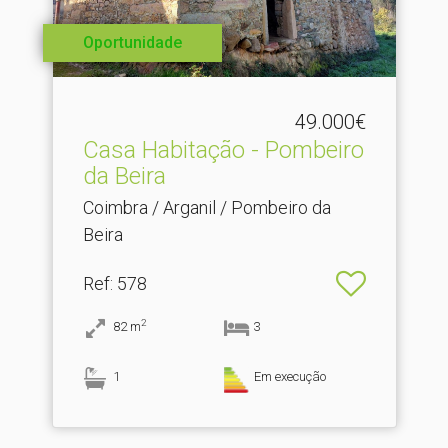
Oportunidade
49.000€
Casa Habitação - Pombeiro
da Beira
Coimbra / Arganil / Pombeiro da
Beira
Ref
: 578
2
82
m
3
1
Em execução