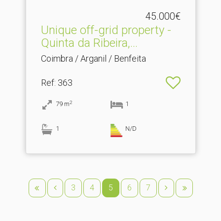
45.000€
Unique off-grid property -
Quinta da Ribeira,.​..
Coimbra / Arganil / Benfeita
Ref
: 363
2
79
m
1
1
N/D
3
4
5
6
7