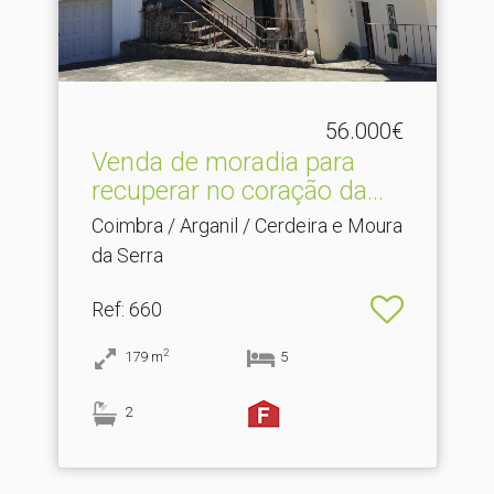
56.000€
Venda de moradia para
recuperar no coração da.​..
Coimbra / Arganil / Cerdeira e Moura
da Serra
Ref
: 660
2
179
m
5
2