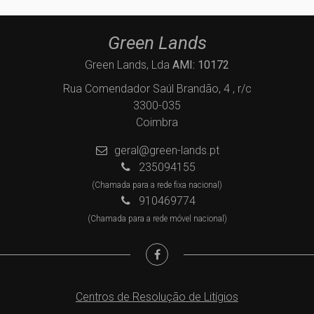
Green Lands
Green Lands, Lda
AMI: 10172
Rua Comendador Saúl Brandão, 4 , r/c
3300-035
Coimbra
geral@green-lands.pt
235094155
(Chamada para a rede fixa nacional)
910469774
(Chamada para a rede móvel nacional)
Centros de Resolução de Litígios