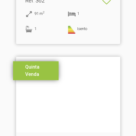
Ref
: 362
2
91
m
1
1
Isento
Quinta
Venda