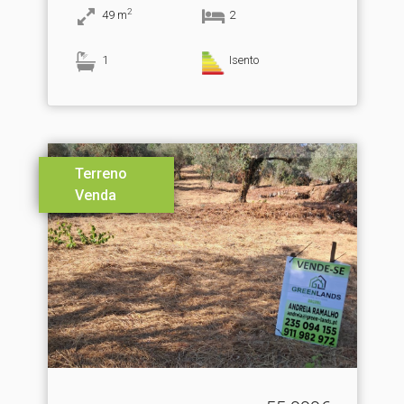
2
49
m
2
1
Isento
Terreno
Venda