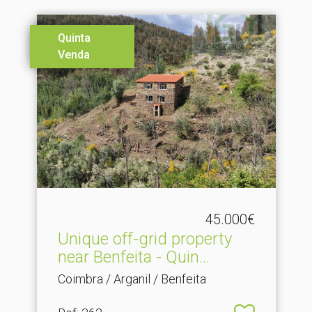
Quinta
Venda
45.000€
Unique off-grid property
near Benfeita - Quin.​..
Coimbra / Arganil / Benfeita