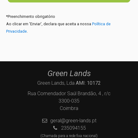
*
Preenchimento obrigatório
Ao clicar em 'Enviar', declara que aceita a nossa
Política de
Privacidade
.
Green Lands
Green Lands, Lda
AMI: 10172
Rua Comendador Saúl Brandão, 4 , r/c
3300-035
Coimbra
geral@green-lands.pt
235094155
(Chamada para a rede fixa nacional)