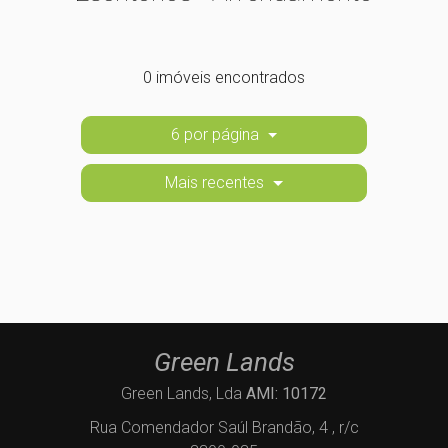
0 imóveis encontrados
6 por página
Mais recentes
Green Lands
Green Lands, Lda
AMI: 10172
Rua Comendador Saúl Brandão, 4 , r/c