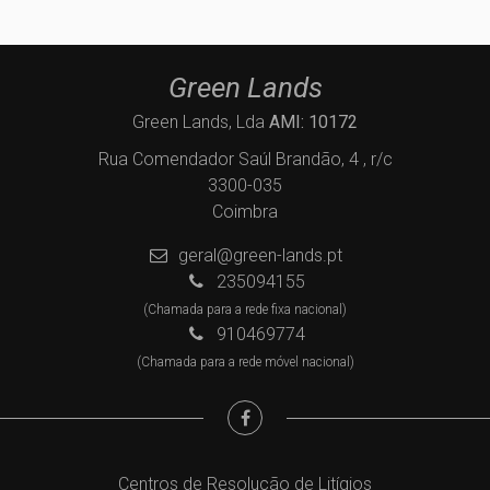
Green Lands
Green Lands, Lda
AMI: 10172
Rua Comendador Saúl Brandão, 4 , r/c
3300-035
Coimbra
geral@green-lands.pt
235094155
(Chamada para a rede fixa nacional)
910469774
(Chamada para a rede móvel nacional)
Centros de Resolução de Litígios