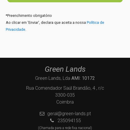
*
Preenchimento obrigatório
Ao clicar em 'Enviar', declara que aceita a nossa
Política de
Privacidade
.
Green Lands
Green Lands, Lda
AMI: 10172
Rua Comendador Saúl Brandão, 4 , r/c
3300-035
Coimbra
geral@green-lands.pt
235094155
(Chamada para a rede fixa nacional)