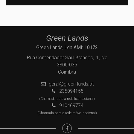
Green Lands
Green Lands, Lda
AMI: 10172
Rua Comendador Saúl Brandão, 4 , r/c
3300-035
Coimbra
geral@green-lands.pt
235094155
(Chamada para a rede fixa nacional)
910469774
(Chamada para a rede móvel nacional)