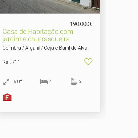
190.000€
Casa de Habitação com
jardim e churrasqueira .​..
Coimbra / Arganil / Côja e Barril de Alva
Ref
: 711
2
181
m
4
2