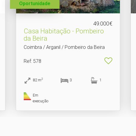
Oportunidade
49.000€
Casa Habitação - Pombeiro
da Beira
Coimbra / Arganil / Pombeiro da Beira
Ref
: 578
2
82
m
3
1
Em
execução