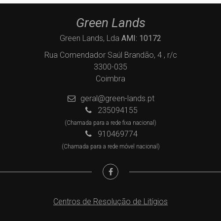
Green Lands
Green Lands, Lda
AMI: 10172
Rua Comendador Saúl Brandão, 4 , r/c
3300-035
Coimbra
geral@green-lands.pt
235094155
(Chamada para a rede fixa nacional)
910469774
(Chamada para a rede móvel nacional)
Centros de Resolução de Litígios