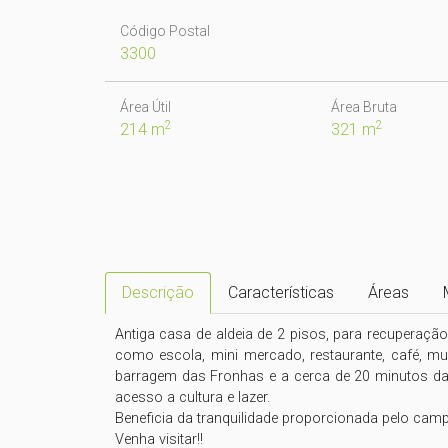
Código Postal
3300
Área Útil
Área Bruta
2
2
214 m
321 m
Descrição
Características
Áreas
Antiga casa de aldeia de 2 pisos, para recuperação
como escola, mini mercado, restaurante, café, mult
barragem das Fronhas e a cerca de 20 minutos da 
acesso a cultura e lazer.

Beneficia da tranquilidade proporcionada pelo camp
Venha visitar!!