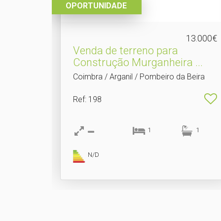
OPORTUNIDADE
13.000€
Venda de terreno para
Construção Murganheira .​..
Coimbra / Arganil / Pombeiro da Beira
Ref
: 198
1
1
N/D