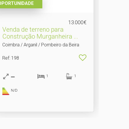
OPORTUNIDADE
13.000€
Venda de terreno para
Construção Murganheira .​..
Coimbra / Arganil / Pombeiro da Beira
Ref
: 198
1
1
N/D