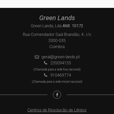
Green Lands
Green Lands, Lda
AMI: 10172
Rua Comendador Saúl Brandão, 4 , r/c
3300-035
Coimbra
geral@green-lands.pt
235094155
(Chamada para a rede fixa nacional)
910469774
(Chamada para a rede móvel nacional)
Centros de Resolução de Litígios