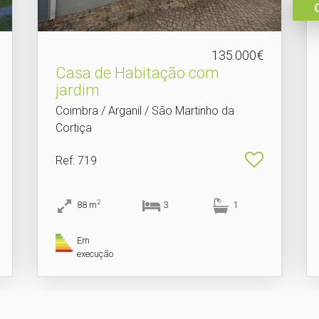
135.000€
Casa de Habitação com
jardim
Coimbra / Arganil / São Martinho da
Cortiça
Ref
: 719
2
88
m
3
1
Em
execução