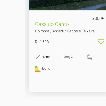
55.000€
Casa do Canto
Coimbra / Arganil / Cepos e Teixeira
Ref
: 698
2
49
m
2
1
Isento