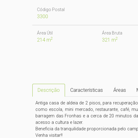
Código Postal
3300
Área Útil
Área Bruta
2
2
214 m
321 m
Descrição
Características
Áreas
Antiga casa de aldeia de 2 pisos, para recuperação
como escola, mini mercado, restaurante, café, mult
barragem das Fronhas e a cerca de 20 minutos da 
acesso a cultura e lazer.

Beneficia da tranquilidade proporcionada pelo camp
Venha visitar!!