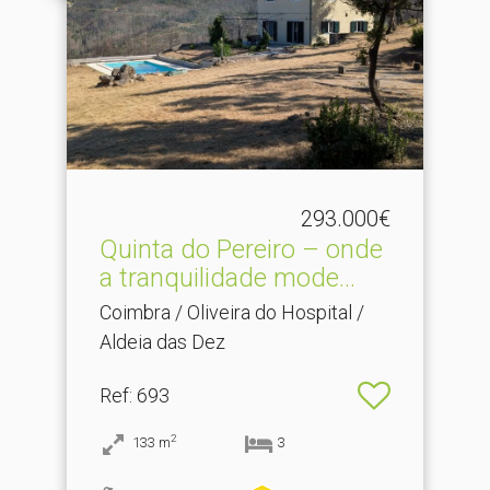
293.000€
Quinta do Pereiro – onde
a tranquilidade mode.​..
Coimbra / Oliveira do Hospital /
Aldeia das Dez
Ref
: 693
2
133
m
3