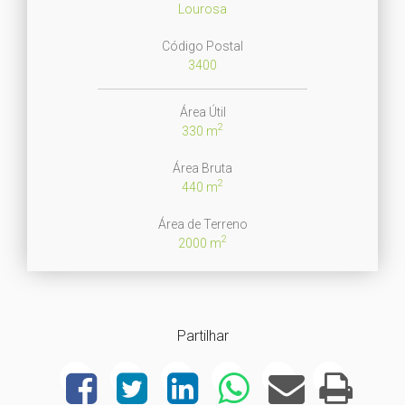
Lourosa
Código Postal
3400
Área Útil
2
330 m
Área Bruta
2
440 m
Área de Terreno
2
2000 m
Partilhar