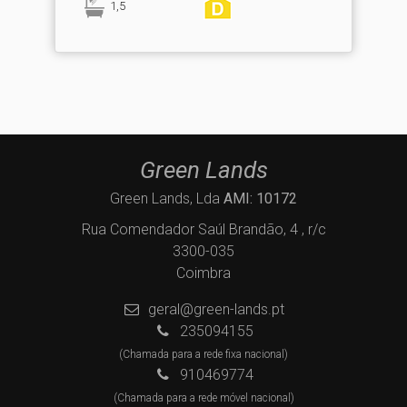
1,5
Green Lands
Green Lands, Lda
AMI: 10172
Rua Comendador Saúl Brandão, 4 , r/c
3300-035
Coimbra
geral@green-lands.pt
235094155
(Chamada para a rede fixa nacional)
910469774
(Chamada para a rede móvel nacional)