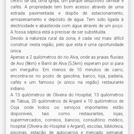
centro de dia, uma igreja, um parque desportivo familiar e 
cafés. A propriedade tem bom acesso através de uma 
estrada pavimentada e dispõe de estacionamento, 
armazenamento e depósito de água. Tem sido ligada à 
electricidade e abastecida com água através de um poço. 
A fossa séptica está a precisar de ser substituída.

Devido à natureza rural da zona, é cada vez mais difícil 
construir nesta região, pelo que esta é uma oportunidade 
única.

Apenas a 2 quilómetros do rio Alva, onde as praias fluviais 
de Avo (8km) e Barril de Alva (5,5km) esperam por si para 
um mergulho. Em menos de 10 minutos de carro, 
encontra-se no posto de gasolina, banco, loja, padaria, 
cafés e um famoso (e único na região) restaurante 
indiano.

A 13 quilómetros de Oliveira do Hospital, 13 quilómetros 
de Tabua, 20 quilómetros de Arganil e 10 quilómetros de 
Coja onde todos os serviços importantes estão 
disponíveis, tais como restaurantes, lojas, 
supermercados, correios, bancos, consultório médico, 
hospital (Oliveira do Hospital e Arganil), escolas, biblioteca, 
piscinas, estação de autocarros e mercado semanal. 