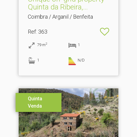
Quinta da Ribeira,.​..
Coimbra / Arganil / Benfeita
Ref
: 363
2
79
m
1
1
N/D
Quinta
Venda