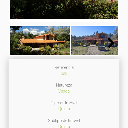
Next
Referência
623
Natureza
Venda
Tipo de Imóvel
Quinta
Subtipo de Imóvel
Quinta