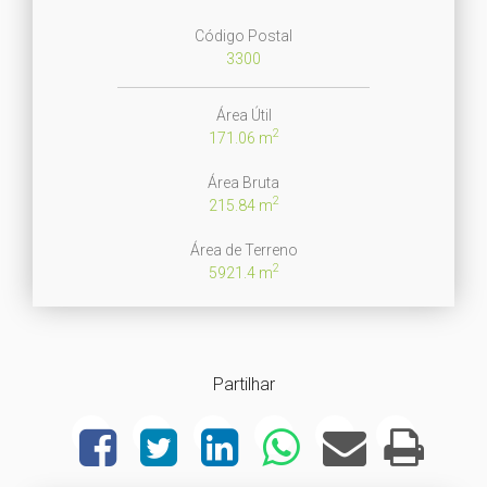
Código Postal
3300
Área Útil
2
171.06 m
Área Bruta
2
215.84 m
Área de Terreno
2
5921.4 m
Partilhar