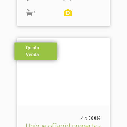
3
Quinta
Venda
45.000€
Unique off-grid property -