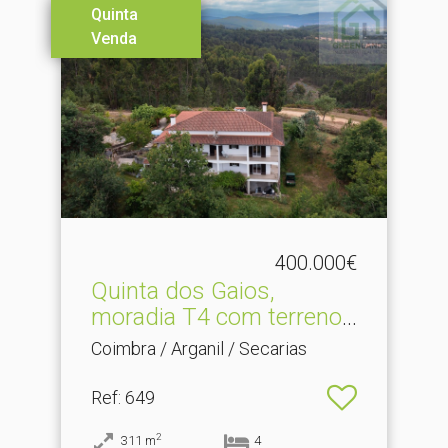
Quinta
Venda
400.000€
Quinta dos Gaios,
moradia T4 com terreno,
iso.​..
Coimbra / Arganil / Secarias
Ref
: 649
2
311
m
4