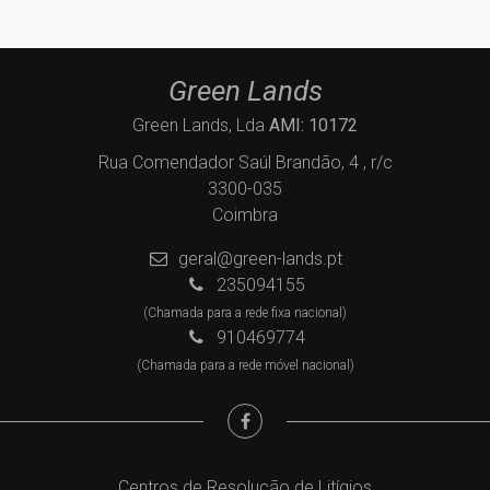
Green Lands
Green Lands, Lda
AMI: 10172
Rua Comendador Saúl Brandão, 4 , r/c
3300-035
Coimbra
geral@green-lands.pt
235094155
(Chamada para a rede fixa nacional)
910469774
(Chamada para a rede móvel nacional)
Centros de Resolução de Litígios