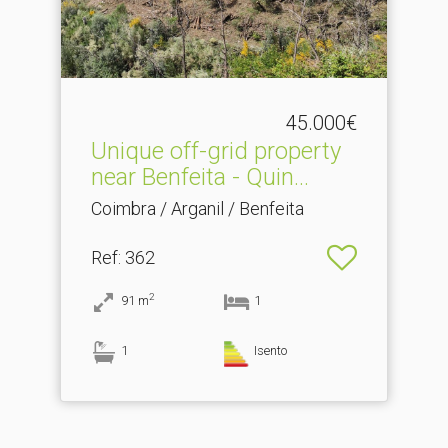
45.000€
Unique off-grid property
near Benfeita - Quin.​..
Coimbra / Arganil / Benfeita
Ref
: 362
2
91
m
1
1
Isento