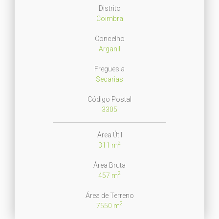
Distrito
Coimbra
Concelho
Arganil
Freguesia
Secarias
Código Postal
3305
Área Útil
2
311 m
Área Bruta
2
457 m
Área de Terreno
2
7550 m