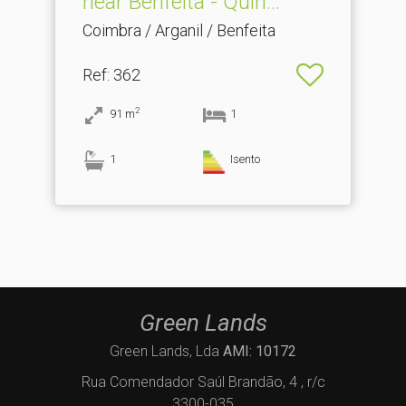
near Benfeita - Quin.​..
Coimbra / Arganil / Benfeita
Ref
: 362
2
91
m
1
1
Isento
Green Lands
Green Lands, Lda
AMI: 10172
Rua Comendador Saúl Brandão, 4 , r/c
3300-035