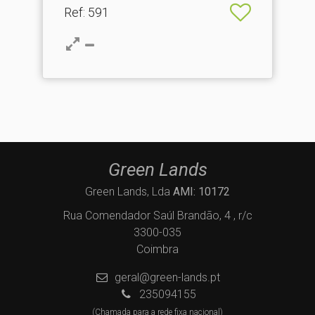
Ref
: 591
Green Lands
Green Lands, Lda
AMI: 10172
Rua Comendador Saúl Brandão, 4 , r/c
3300-035
Coimbra
geral@green-lands.pt
235094155
(Chamada para a rede fixa nacional)