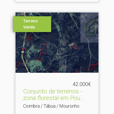
Terreno
Venda
42.000€
Conjunto de terrenos -
zona florestal em Pou.​..
Coimbra / Tábua / Mouronho