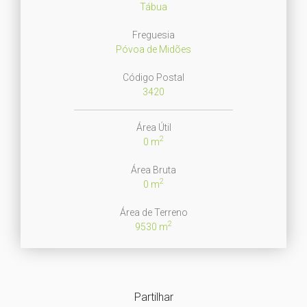
Tábua
Freguesia
Póvoa de Midões
Código Postal
3420
Área Útil
2
0 m
Área Bruta
2
0 m
Área de Terreno
2
9530 m
Partilhar