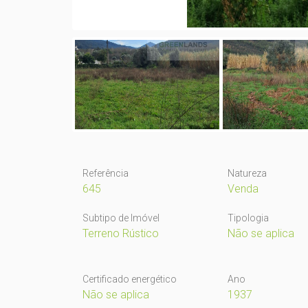
Referência
Natureza
645
Venda
Subtipo de Imóvel
Tipologia
Terreno Rústico
Não se aplica
Certificado energético
Ano
Não se aplica
1937