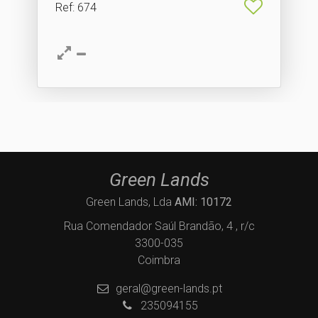
Ref
: 674
Green Lands
Green Lands, Lda
AMI: 10172
Rua Comendador Saúl Brandão, 4 , r/c
3300-035
Coimbra
geral@green-lands.pt
235094155