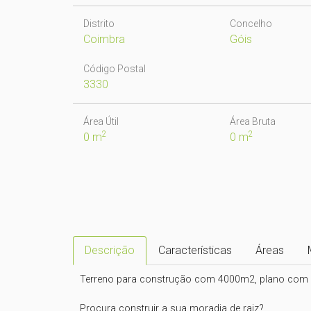
Distrito
Concelho
Coimbra
Góis
Código Postal
3330
Área Útil
Área Bruta
2
2
0 m
0 m
Descrição
Características
Áreas
Terreno para construção com 4000m2, plano com vá
Procura construir a sua moradia de raiz?
