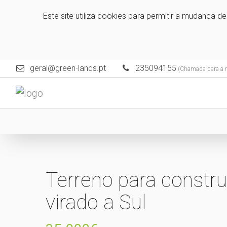
Este site utiliza cookies para permitir a mudança d
geral@green-lands.pt
235094155
(Chamada para a re
Terreno para constr
virado a Sul