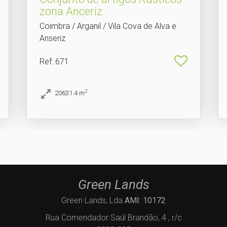
zona Anceriz
Coimbra / Arganil / Vila Cova de Alva e
Anseriz
Ref
: 671
2
20631.4
m
Green Lands
Green Lands, Lda
AMI: 10172
Rua Comendador Saúl Brandão, 4 , r/c