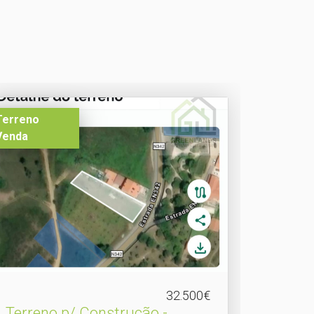
Terreno
Venda
32.500€
Terreno p/ Construção -