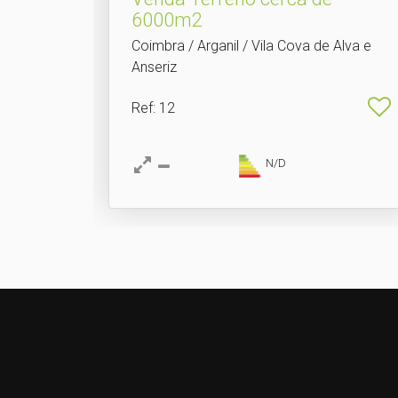
6000m2
Coimbra / Arganil / Vila Cova de Alva e
Anseriz
Ref
: 12
N/D