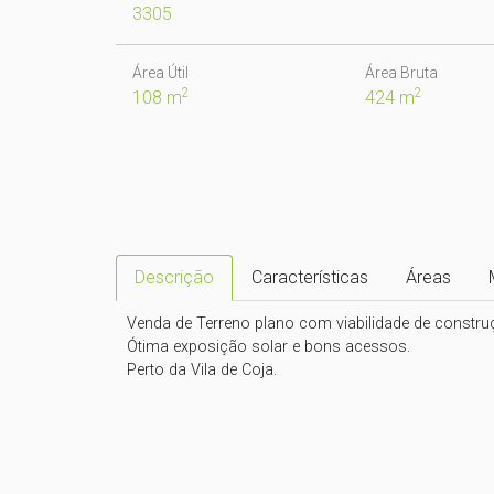
3305
Área Útil
Área Bruta
2
2
108 m
424 m
Descrição
Características
Áreas
Venda de Terreno plano com viabilidade de construção
Ótima exposição solar e bons acessos.
