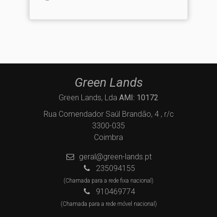
Green Lands
Green Lands, Lda
AMI: 10172
Rua Comendador Saúl Brandão, 4 , r/c
3300-035
Coimbra
geral@green-lands.pt
235094155
(Chamada para a rede fixa nacional)
910469774
(Chamada para a rede móvel nacional)