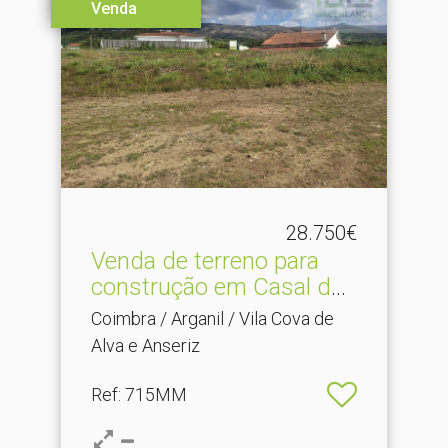
Venda
28.750€
Venda de terreno para
construção em Casal de .​
..
Coimbra / Arganil / Vila Cova de
Alva e Anseriz
Ref
: 715MM