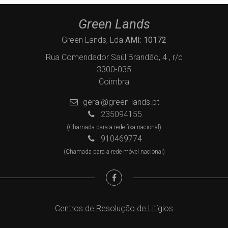
Green Lands
Green Lands, Lda
AMI: 10172
Rua Comendador Saúl Brandão, 4 , r/c
3300-035
Coimbra
geral@green-lands.pt
235094155
(Chamada para a rede fixa nacional)
910469774
(Chamada para a rede móvel nacional)
Centros de Resolução de Litígios