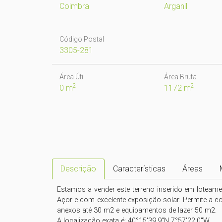
Coimbra
Arganil
Código Postal
3305-281
Área Útil
Área Bruta
2
2
0 m
1172 m
Descrição
Características
Áreas
Estamos a vender este terreno inserido em loteame
Açor e com excelente exposição solar. Permite a c
anexos até 30 m2 e equipamentos de lazer 50 m2. 

A localização exata é: 40°15'39.9"N 7°57'22.0"W. 
