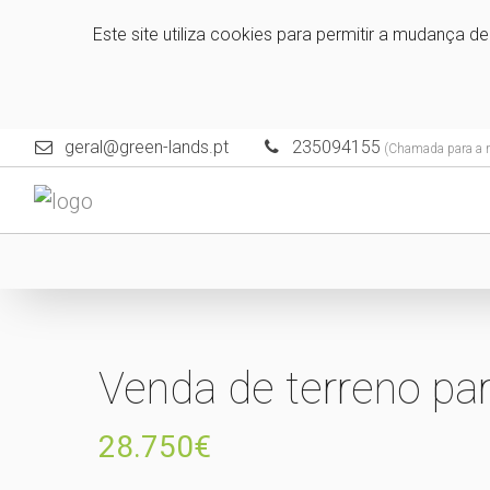
Este site utiliza cookies para permitir a mudança d
geral@green-lands.pt
235094155
(Chamada para a re
Venda de terreno pa
28.750€