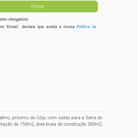
nto obrigatório
em 'Enviar', declara que aceita a nossa
Política de
e
.
almo, próximo de Côja, com vistas para a Serra do 
antação de 150m2, área bruta de construção 300m2, 