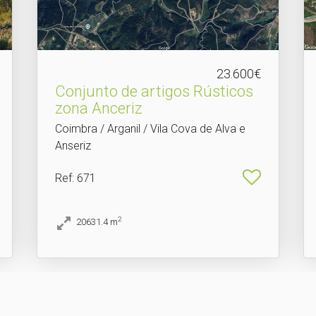
23.600€
Conjunto de artigos Rústicos
zona Anceriz
Coimbra / Arganil / Vila Cova de Alva e
Anseriz
Ref
: 671
2
20631.4
m