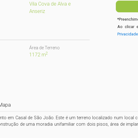
Vila Cova de Alva e
Anseriz
*
Preenchime
Ao clicar 
Privacidad
Área de Terreno
2
1172 m
Mapa
nto em Casal de São João. Este é um terreno localizado num local c
onstrução de uma moradia unifamiliar com dois pisos, área de impl