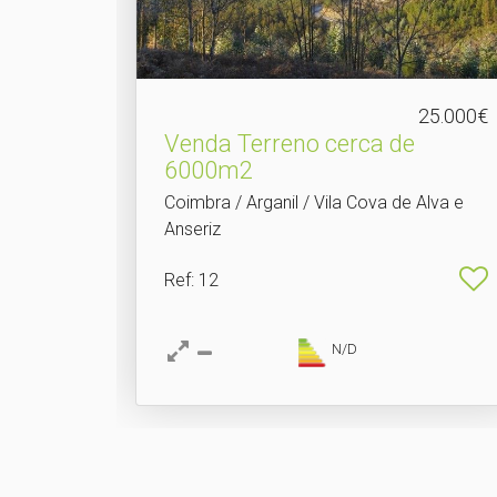
25.000€
Venda Terreno cerca de
6000m2
Coimbra / Arganil / Vila Cova de Alva e
Anseriz
Ref
: 12
N/D