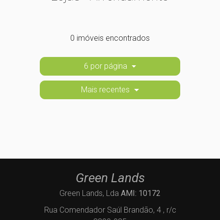
0 imóveis encontrados
6 por página
Mais recentes
Green Lands
Green Lands, Lda
AMI: 10172
Rua Comendador Saúl Brandão, 4 , r/c