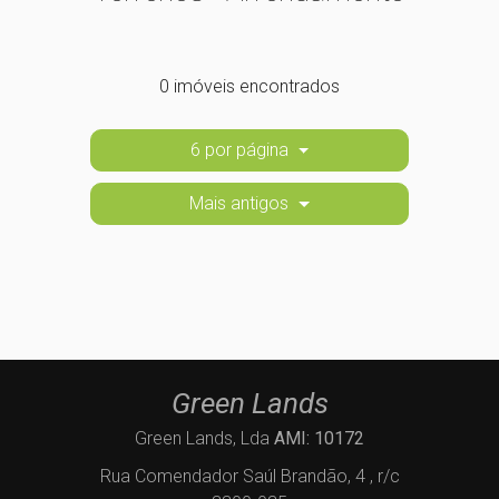
0 imóveis encontrados
6 por página
Mais antigos
Green Lands
Green Lands, Lda
AMI: 10172
Rua Comendador Saúl Brandão, 4 , r/c