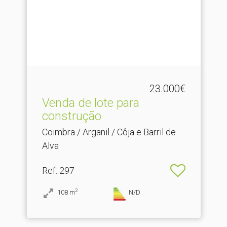
23.000€
Venda de lote para
construção
Coimbra / Arganil / Côja e Barril de
Alva
Ref
: 297
2
108
m
N/D