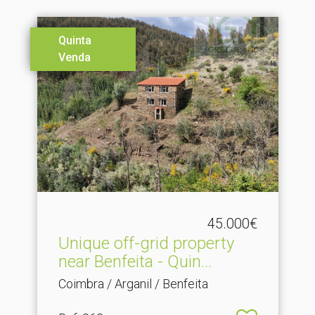
Quinta
Venda
45.000€
Unique off-grid property
near Benfeita - Quin.​..
Coimbra / Arganil / Benfeita