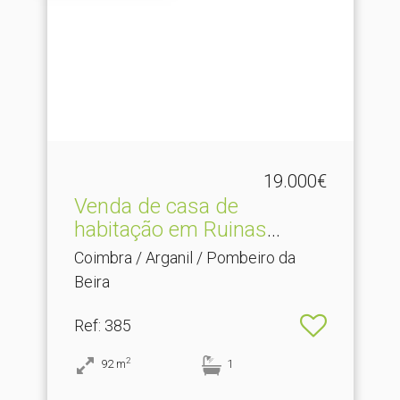
19.000€
Venda de casa de
habitação em Ruinas
localiza.​..
Coimbra / Arganil / Pombeiro da
Beira
Ref
: 385
2
92
m
1