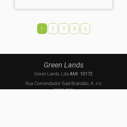
2
3
4
1
5
Green Lands
Green Lands, Lda
AMI: 10172
Rua Comendador Saúl Brandão, 4 , r/c
3300-035
Coimbra
geral@green-lands.pt
235094155
(Chamada para a rede fixa nacional)