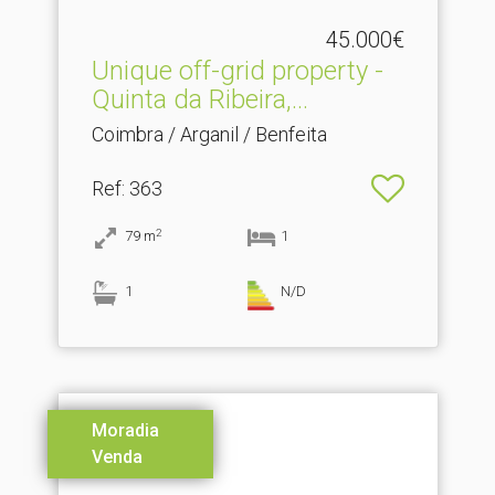
45.000€
Unique off-grid property -
Quinta da Ribeira,.​..
Coimbra / Arganil / Benfeita
Ref
: 363
2
79
m
1
1
N/D
Moradia
Venda