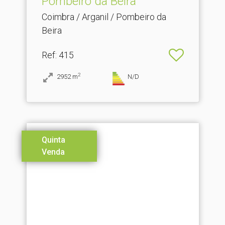
Pombeiro da Beira
Coimbra / Arganil / Pombeiro da
Beira
Ref
: 415
2
2952
m
N/D
Quinta
Venda