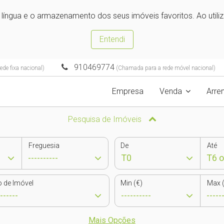
e língua e o armazenamento dos seus imóveis favoritos. Ao utili
Entendi
910469774
de fixa nacional)
(Chamada para a rede móvel nacional)
Empresa
Venda
Arre
Pesquisa de Imóveis
Freguesia
De
Até
o de Imóvel
Min (€)
Max (
Mais Opções