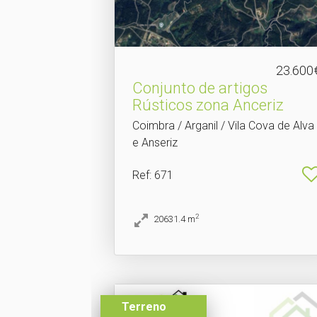
23.600
Conjunto de artigos
Rústicos zona Anceriz
Coimbra / Arganil / Vila Cova de Alva
e Anseriz
Ref
: 671
2
20631.4
m
Terreno