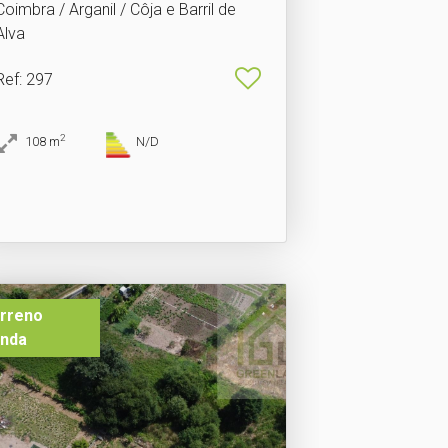
Coimbra / Arganil / Côja e Barril de
Alva
Ref
: 297
2
108
m
N/D
rreno
nda