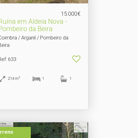
15.000€
Ruína em Aldeia Nova -
Pombeiro da Beira
Coimbra / Arganil / Pombeiro da
Beira
Ref
: 633
2
214
m
1
1
rreno