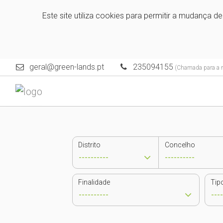
Este site utiliza cookies para permitir a mudança d
geral@green-lands.pt
235094155
(Chamada para a re
Distrito
Concelho
Finalidade
Tip