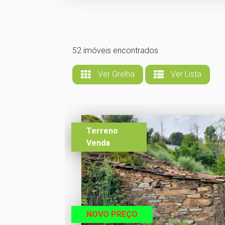
52 imóveis encontrados
Ver Grelha
Ver Lista
Terreno
Venda
NOVO PREÇO