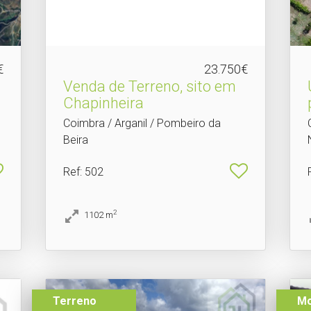
€
23.750€
Venda de Terreno, sito em
Chapinheira
Coimbra / Arganil / Pombeiro da
Beira
Ref
: 502
2
1102
m
Terreno
Mo