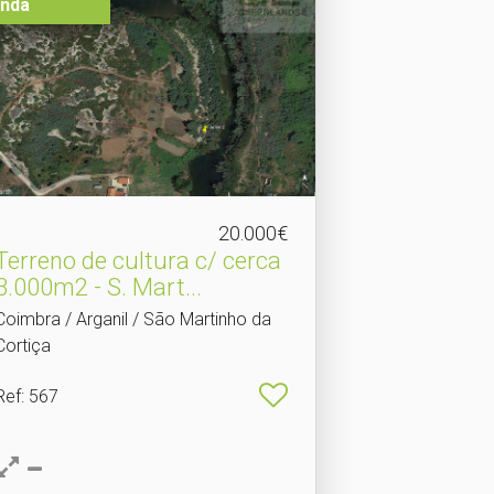
nda
20.000€
Terreno de cultura c/ cerca
3.​000m2 - S. Mart...
Coimbra / Arganil / São Martinho da
Cortiça
Ref
: 567