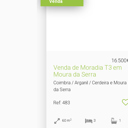
Venda
16.500
Venda de Moradia T3 em
Moura da Serra
Coimbra / Arganil / Cerdeira e Moura
da Serra
Ref
: 483
2
60
m
3
1