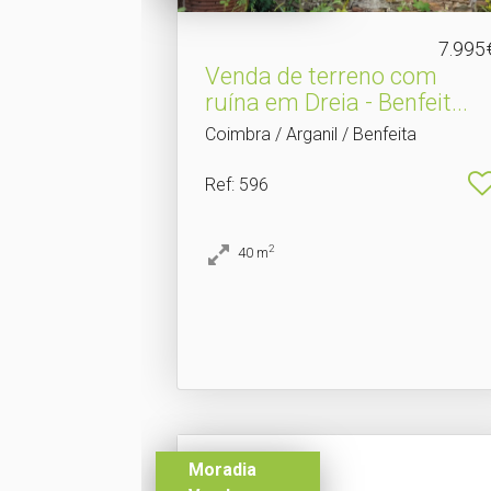
7.995
Venda de terreno com
ruína em Dreia - Benfeit.​..
Coimbra / Arganil / Benfeita
Ref
: 596
2
40
m
Moradia