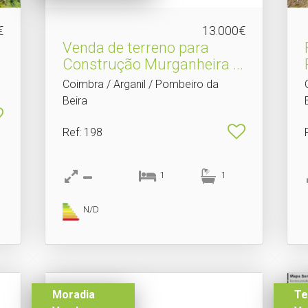
€
13.000€
Venda de terreno para
Construção Murganheira .​..
Coimbra / Arganil / Pombeiro da
Beira
Ref
: 198
1
1
N/D
Moradia
Te