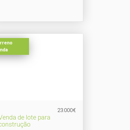
rreno
nda
23.000€
Venda de lote para
construção