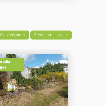
8 por página
Preço mais baixo
radia
nda