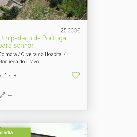
25.000€
Um pedaço de Portugal
para sonhar
Coimbra / Oliveira do Hospital /
Nogueira do Cravo
Ref
: 718
radia