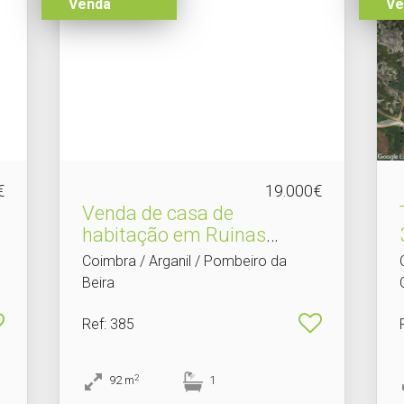
Venda
Ve
€
19.000€
Venda de casa de
habitação em Ruinas
localiza.​..
Coimbra / Arganil / Pombeiro da
Beira
Ref
: 385
2
92
m
1