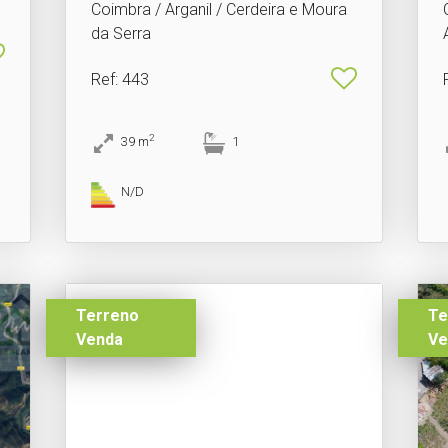
Coimbra / Arganil / Cerdeira e Moura
da Serra
Ref
: 443
2
39
m
1
N/D
Terreno
Te
Venda
Ve