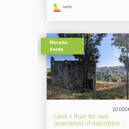
Isento
Moradia
Venda
20.000
Land + Ruin for sale
(exempted of habitation .​..