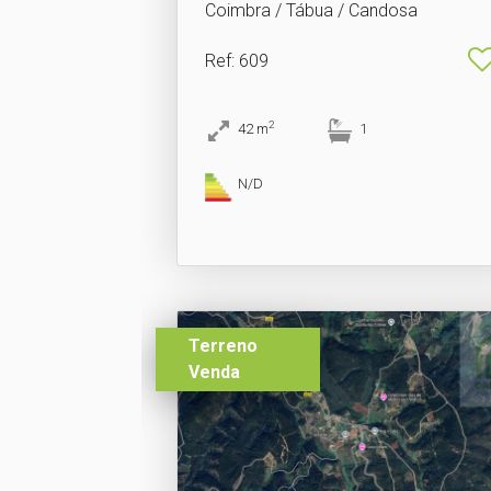
Coimbra / Tábua / Candosa
Ref
: 609
2
42
m
1
N/D
Terreno
Venda